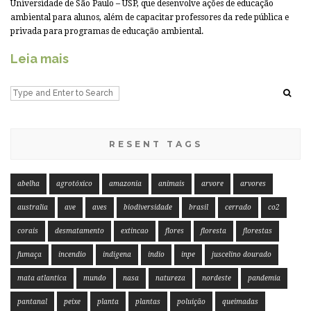
Universidade de São Paulo – USP, que desenvolve ações de educação
ambiental para alunos, além de capacitar professores da rede pública e
privada para programas de educação ambiental.
Leia mais
RESENT TAGS
abelha
agrotóxico
amazonia
animais
arvore
arvores
australia
ave
aves
biodiversidade
brasil
cerrado
co2
corais
desmatamento
extincao
flores
floresta
florestas
fumaça
incendio
indigena
indio
inpe
juscelino dourado
mata atlantica
mundo
nasa
natureza
nordeste
pandemia
pantanal
peixe
planta
plantas
poluição
queimadas