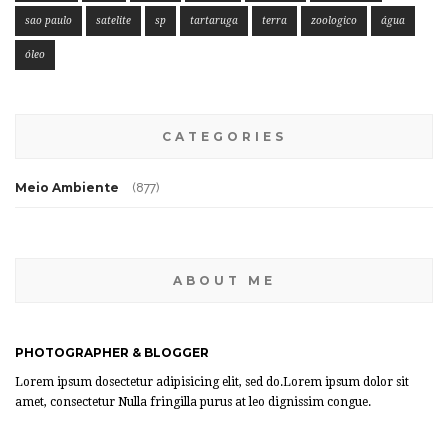
sao paulo
satelite
sp
tartaruga
terra
zoologico
água
óleo
CATEGORIES
Meio Ambiente
(877)
ABOUT ME
PHOTOGRAPHER & BLOGGER
Lorem ipsum dosectetur adipisicing elit, sed do.Lorem ipsum dolor sit
amet, consectetur Nulla fringilla purus at leo dignissim congue.