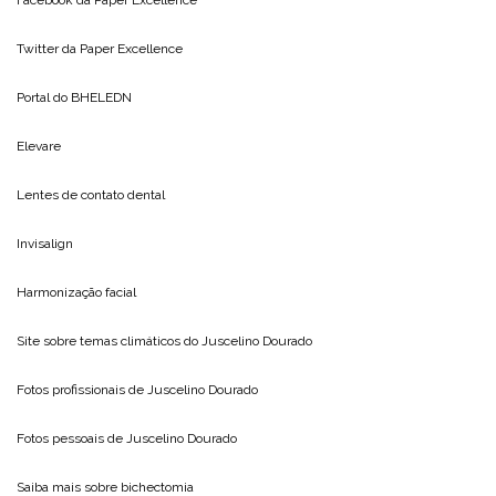
Facebook da
Paper Excellence
Twitter da
Paper Excellence
Portal do
BHELEDN
Elevare
Lentes de contato dental
Invisalign
Harmonização facial
Site sobre temas climáticos do
Juscelino Dourado
Fotos profissionais de
Juscelino Dourado
Fotos pessoais de
Juscelino Dourado
Saiba mais sobre
bichectomia