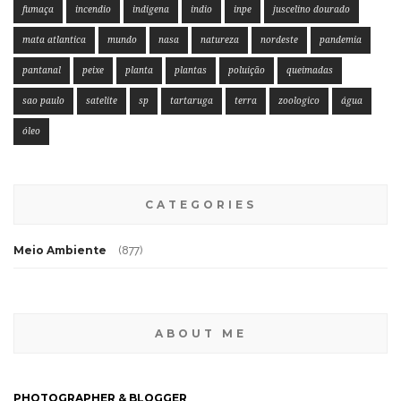
fumaça
incendio
indigena
indio
inpe
juscelino dourado
mata atlantica
mundo
nasa
natureza
nordeste
pandemia
pantanal
peixe
planta
plantas
poluição
queimadas
sao paulo
satelite
sp
tartaruga
terra
zoologico
água
óleo
CATEGORIES
Meio Ambiente
(877)
ABOUT ME
PHOTOGRAPHER & BLOGGER