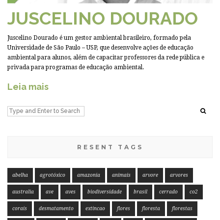
JUSCELINO DOURADO
Juscelino Dourado é um gestor ambiental brasileiro, formado pela
Universidade de São Paulo – USP, que desenvolve ações de educação
ambiental para alunos, além de capacitar professores da rede pública e
privada para programas de educação ambiental.
Leia mais
RESENT TAGS
abelha
agrotóxico
amazonia
animais
arvore
arvores
australia
ave
aves
biodiversidade
brasil
cerrado
co2
corais
desmatamento
extincao
flores
floresta
florestas