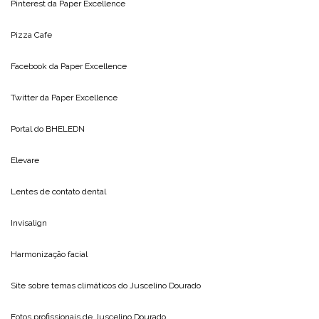
Pinterest da
Paper Excellence
Pizza Cafe
Facebook da
Paper Excellence
Twitter da
Paper Excellence
Portal do
BHELEDN
Elevare
Lentes de contato dental
Invisalign
Harmonização facial
Site sobre temas climáticos do
Juscelino Dourado
Fotos profissionais de
Juscelino Dourado