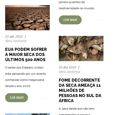
pontos quentes da
77
1287
0
biodiversidade no mundo.
LER MAIS
23 abr 2020
Meio Ambiente
EUA PODEM SOFRER
A MAIOR SECA DOS
ÚLTIMOS 500 ANOS
O oeste dos Estados Unidos
20 dez 2019
Meio Ambiente
está passando por um evento
FOME DECORRENTE
conhecido como megasseca
51
1206
0
DA SECA AMEAÇA 11
desde o ano 2000.
MILHÕES DE
PESSOAS NO SUL DA
LER MAIS
ÁFRICA
A seca deste ano não tem
precedentes e provoca