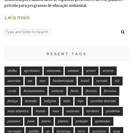
privada para programas de educação ambiental.
Leia mais
RESENT TAGS
abelha
agrotóxico
amazonia
animais
arvore
arvores
australia
ave
aves
biodiversidade
brasil
cerrado
co2
corais
desmatamento
extincao
flores
floresta
florestas
fumaça
incendio
indigena
indio
inpe
juscelino dourado
mata atlantica
mundo
nasa
natureza
nordeste
pandemia
pantanal
peixe
planta
plantas
poluição
queimadas
sao paulo
satelite
sp
tartaruga
terra
zoologico
água