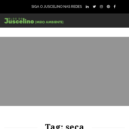
SIGA O JUSCELINO NAS REDES
84
1017
0
71
1040
0
Tag: seca