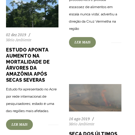
escassez de alimentos em
escala nunca vista’, advertiu a
direção da Cruz Vermelha na
região
02 dez 2019
Meio Ambiente
LER MAIS
51
1018
0
ESTUDO APONTA
AUMENTO NA
MORTALIDADE DE
ÁRVORES DA
AMAZÔNIA APÓS
SECAS SEVERAS
Estudo foi apresentado no Acre
por rede internacional de
pesquisadores; estado é uma
das regiões mais afetadas.
16 ago 2019
Meio Ambiente
LER MAIS
SECA DOS ÚLTIMOS