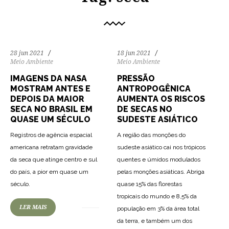
28 jun 2021
18 jun 2021
Meio Ambiente
Meio Ambiente
IMAGENS DA NASA
PRESSÃO
MOSTRAM ANTES E
ANTROPOGÊNICA
DEPOIS DA MAIOR
AUMENTA OS RISCOS
SECA NO BRASIL EM
DE SECAS NO
QUASE UM SÉCULO
SUDESTE ASIÁTICO
Registros de agência espacial
A região das monções do
americana retratam gravidade
sudeste asiático cai nos trópicos
da seca que atinge centro e sul
quentes e úmidos modulados
do país, a pior em quase um
pelas monções asiáticas. Abriga
71
1071
0
século.
quase 15% das florestas
tropicais do mundo e 8,5% da
LER MAIS
população em 3% da área total
da terra, e também um dos