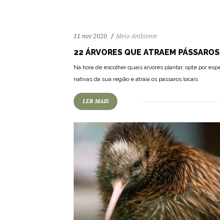
11 nov 2020
Meio Ambiente
22 ÁRVORES QUE ATRAEM PÁSSAROS
59
895
0
Na hora de escolher quais árvores plantar, opte por esp
nativas da sua região e atraia os pássaros locais
LER MAIS