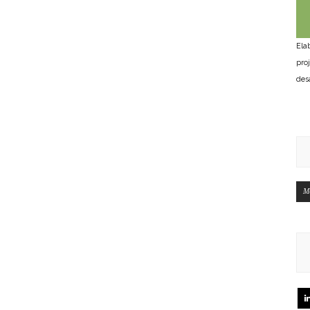
Ela
pro
des
M