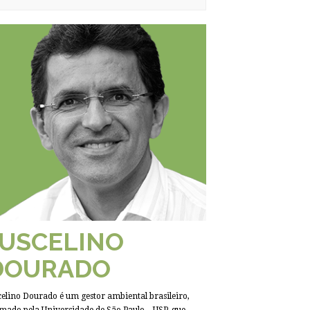
JUSCELINO
DOURADO
celino Dourado é um gestor ambiental brasileiro,