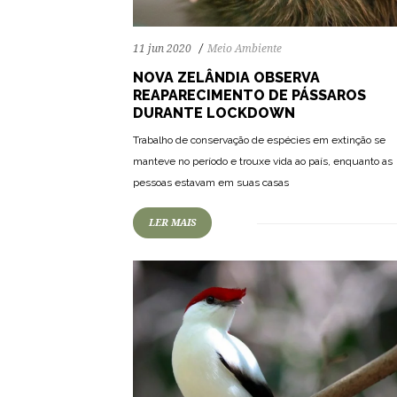
11 jun 2020
Meio Ambiente
NOVA ZELÂNDIA OBSERVA
REAPARECIMENTO DE PÁSSAROS
DURANTE LOCKDOWN
Trabalho de conservação de espécies em extinção se
63
1134
0
manteve no período e trouxe vida ao país, enquanto as
pessoas estavam em suas casas
LER MAIS