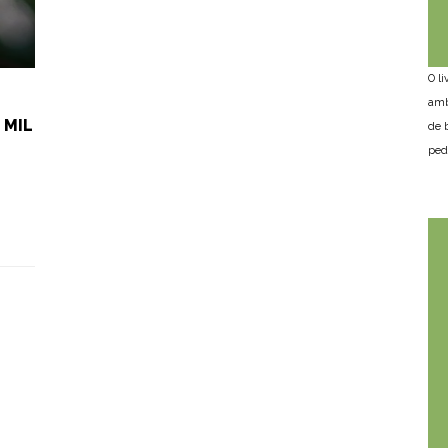
O l
amb
 MIL
de 
ped