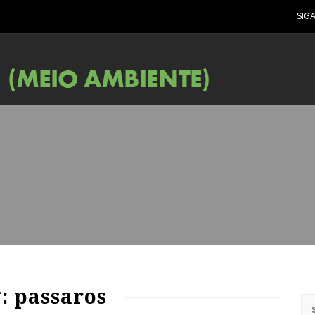
SIG
70
1549
0
: passaros