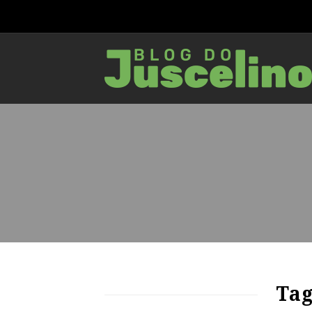
83
1590
0
Tag