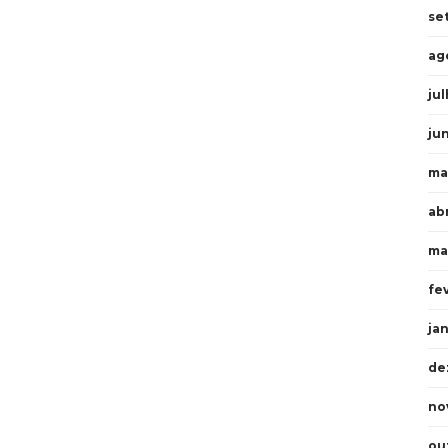
se
ag
ju
ju
ma
ab
ma
fe
ja
de
no
ou