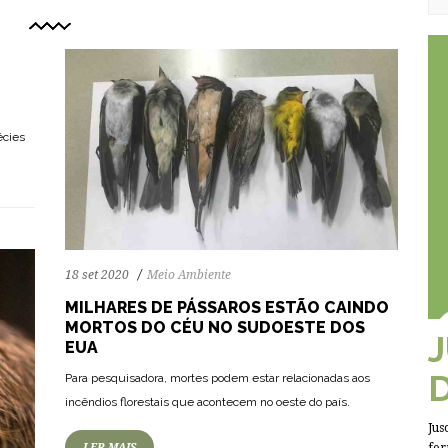
écies
18 set 2020
Meio Ambiente
MILHARES DE PÁSSAROS ESTÃO CAINDO
MORTOS DO CÉU NO SUDOESTE DOS
EUA
75
1515
0
Para pesquisadora, mortes podem estar relacionadas aos
incêndios florestais que acontecem no oeste do país.
Jus
LER MAIS