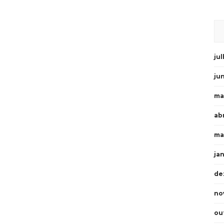
ju
ju
ma
abr
ma
ja
de
no
ou