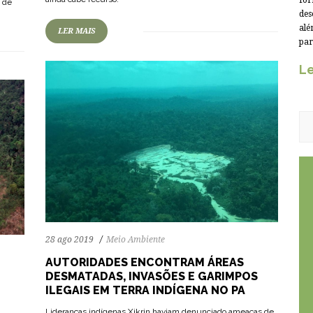
for
s de
des
alé
LER MAIS
par
Le
28 ago 2019
Meio Ambiente
AUTORIDADES ENCONTRAM ÁREAS
DESMATADAS, INVASÕES E GARIMPOS
ILEGAIS EM TERRA INDÍGENA NO PA
Lideranças indígenas Xikrin haviam denunciado ameaças de