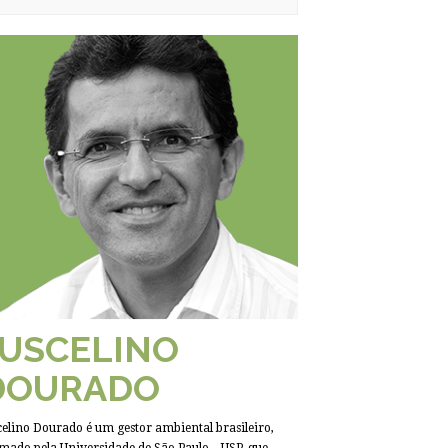
JUSCELINO
DOURADO
celino Dourado é um gestor ambiental brasileiro,