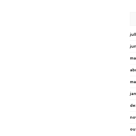
ju
ju
ma
abr
ma
ja
de
no
ou