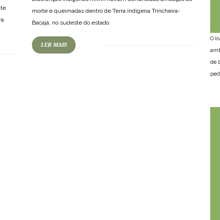
nte
morte e queimadas dentro de Terra Indígena Trincheira-
ra
Bacajá, no sudeste do estado.
O l
LER MAIS
amb
de 
ped