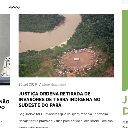
10 set 2019
Meio Ambiente
JUSTIÇA ORDENA RETIRADA DE
INVASORES DE TERRA INDÍGENA NO
 NÃO
SUDESTE DO PARÁ
PO
Segundo o MPF, invasores que ocupam reserva Trincheira-
63
1043
0
Bacajá têm o prazo de 7 dias para deixar a localidade. Decisão
er
Jus
ainda cabe recurso.