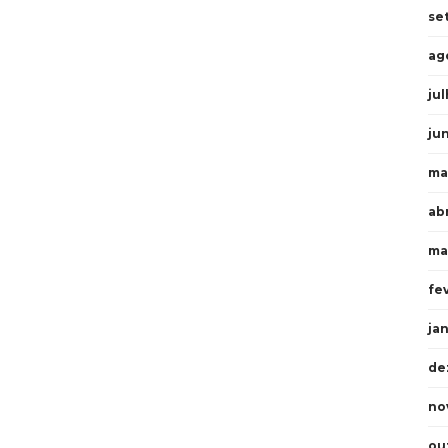
se
ag
ju
ju
ma
ab
ma
fe
ja
de
no
ou