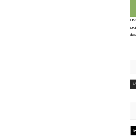
Ela
pro
des
M