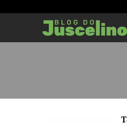
49
961
0
T