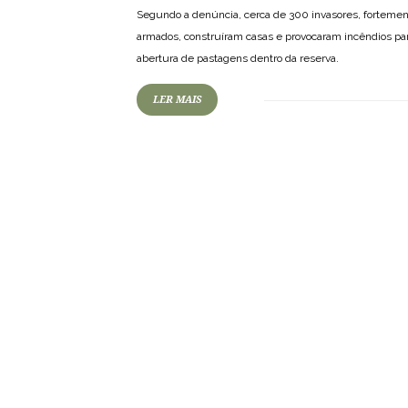
Segundo a denúncia, cerca de 300 invasores, forteme
armados, construíram casas e provocaram incêndios pa
abertura de pastagens dentro da reserva.
LER MAIS