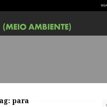
SIG
53
907
0
ag: para