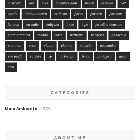
australia
ave
aves
biodiversidade
brasil
cerrado
co2
corais
desmatamento
extincao
flores
floresta
florestas
fumaça
incendio
indigena
indio
inpe
juscelino dourado
mata atlantica
mundo
nasa
natureza
nordeste
pandemia
pantanal
peixe
planta
plantas
poluição
queimadas
sao paulo
satelite
sp
tartaruga
terra
zoologico
água
óleo
CATEGORIES
Meio Ambiente
(877)
ABOUT ME