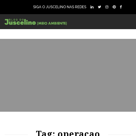
SIGA O JUSCELINO NAS REDES
54
989
0
Tag: operacao