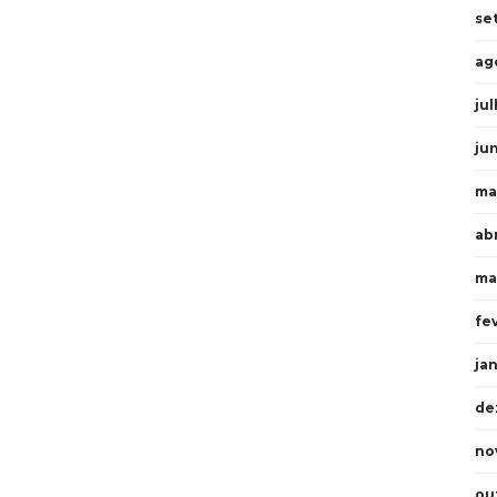
se
ag
ju
ju
ma
ab
ma
fe
ja
de
no
ou