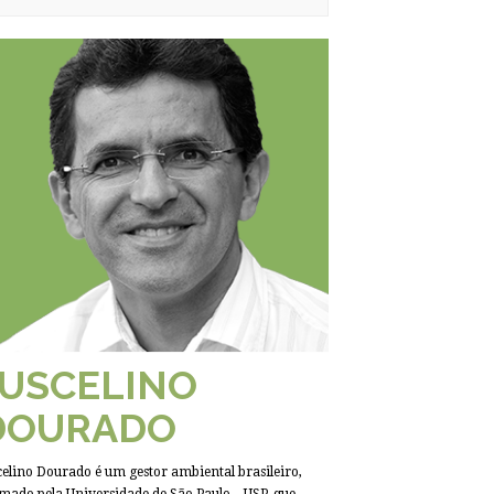
JUSCELINO
DOURADO
celino Dourado é um gestor ambiental brasileiro,