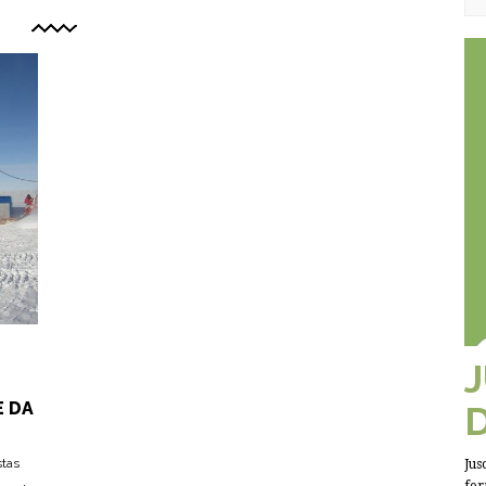
E DA
stas
Jus