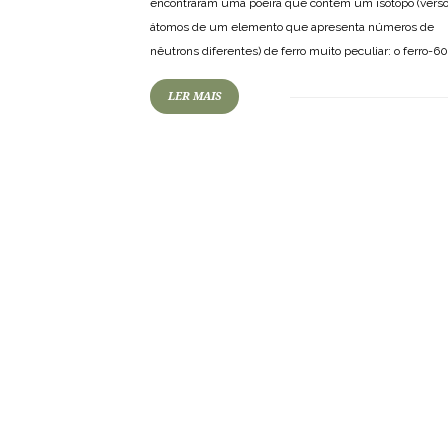
encontraram uma poeira que contém um isótopo (vers
átomos de um elemento que apresenta números de
nêutrons diferentes) de ferro muito peculiar: o ferro-60
LER MAIS