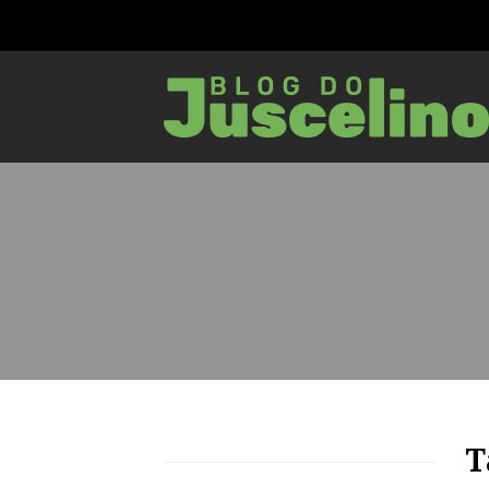
50
1220
0
T