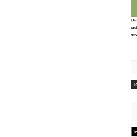
Ela
pro
des
M