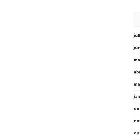
ju
ju
ma
abr
ma
ja
de
no
ou