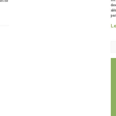
for
ões de
des
alé
par
Le