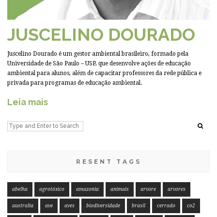
JUSCELINO DOURADO
Juscelino Dourado é um gestor ambiental brasileiro, formado pela
Universidade de São Paulo – USP, que desenvolve ações de educação
ambiental para alunos, além de capacitar professores da rede pública e
privada para programas de educação ambiental.
Leia mais
RESENT TAGS
abelha
agrotóxico
amazonia
animais
arvore
arvores
australia
ave
aves
biodiversidade
brasil
cerrado
co2