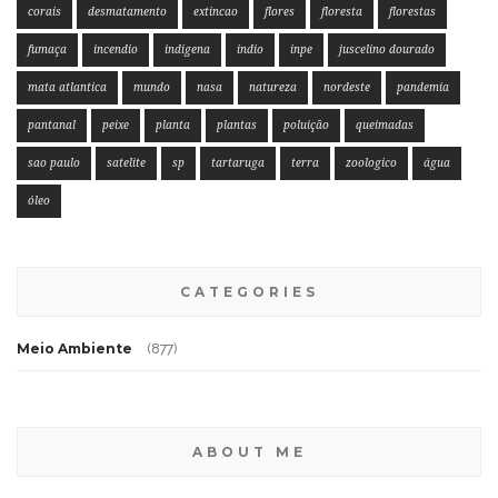
corais
desmatamento
extincao
flores
floresta
florestas
fumaça
incendio
indigena
indio
inpe
juscelino dourado
mata atlantica
mundo
nasa
natureza
nordeste
pandemia
pantanal
peixe
planta
plantas
poluição
queimadas
sao paulo
satelite
sp
tartaruga
terra
zoologico
água
óleo
CATEGORIES
Meio Ambiente
(877)
ABOUT ME