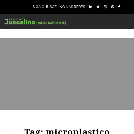
SIGA O JUSCELINO NAS REDES
54
1288
0
Tag: microplastico