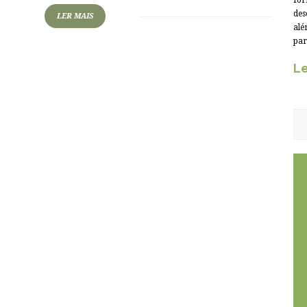
for
des
LER MAIS
alé
par
Le