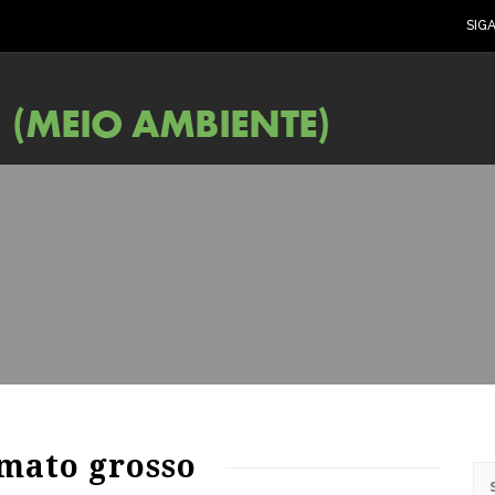
SIG
60
1269
0
 mato grosso