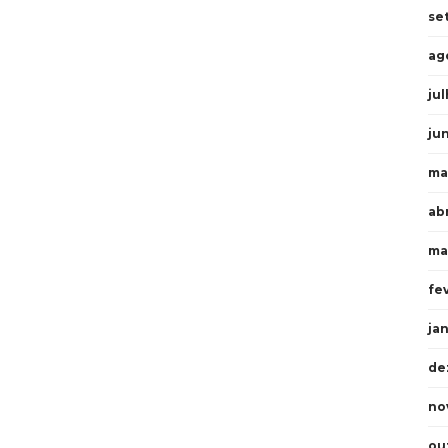
se
ag
ju
ju
ma
ab
ma
fe
ja
de
no
ou