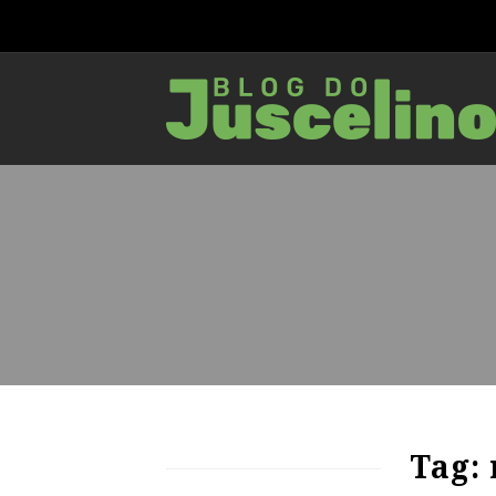
70
1086
0
Tag: