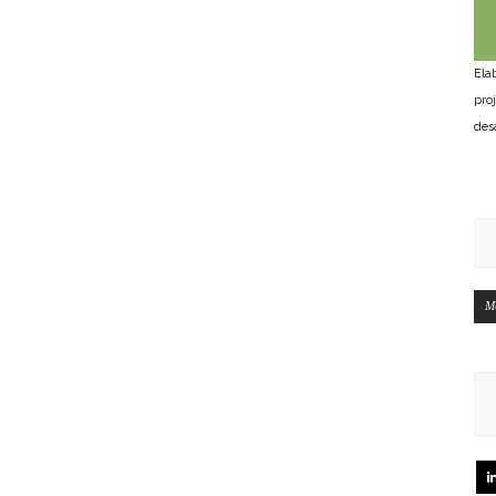
Ela
pro
des
M