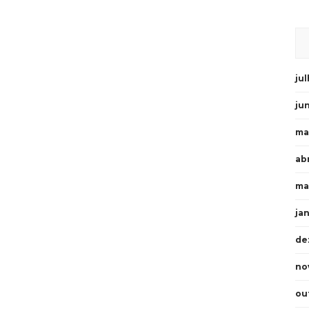
ju
ju
ma
abr
ma
ja
de
no
ou