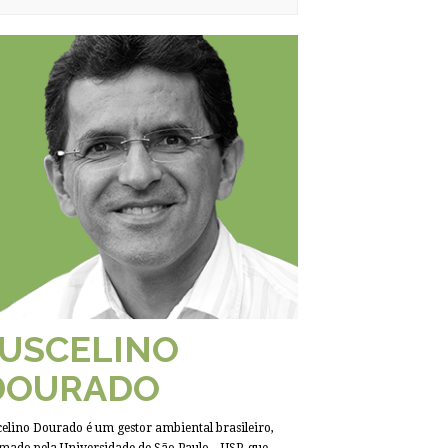
JUSCELINO
DOURADO
celino Dourado é um gestor ambiental brasileiro,