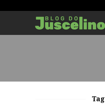
64
1124
0
Tag