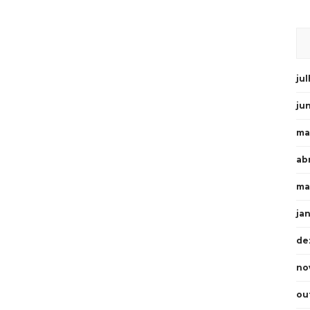
ju
ju
ma
abr
ma
ja
de
no
ou