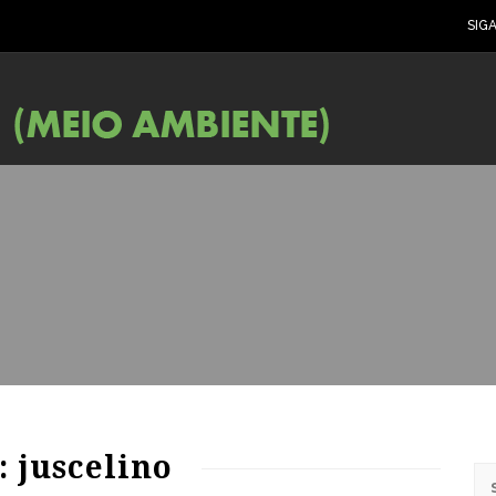
SIG
57
1163
0
: juscelino