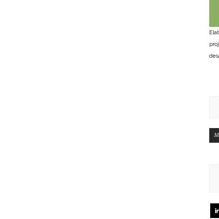
Ela
pro
des
M