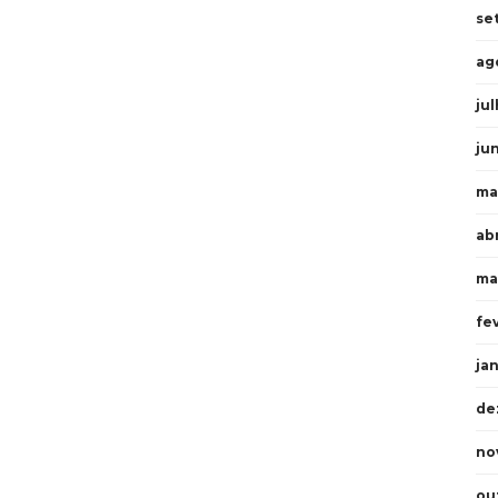
se
ag
ju
ju
ma
ab
ma
fe
ja
de
no
ou