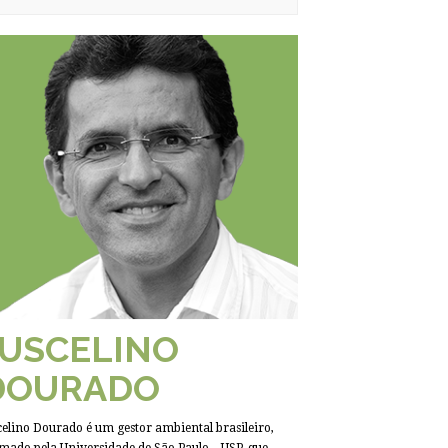
JUSCELINO
DOURADO
celino Dourado é um gestor ambiental brasileiro,