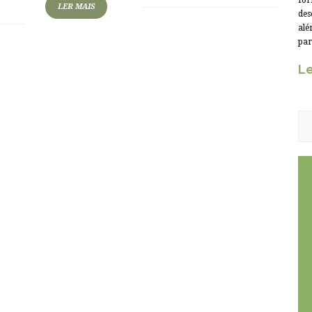
for
LER MAIS
des
alé
par
Le