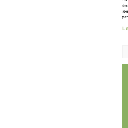
for
des
alé
par
Le