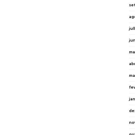
se
ag
ju
ju
ma
ab
ma
fe
ja
de
no
ou