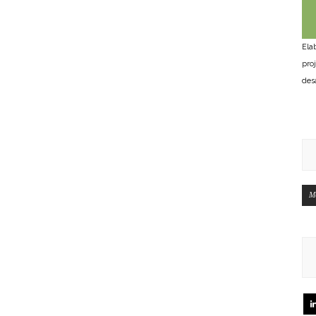
Ela
pro
des
M