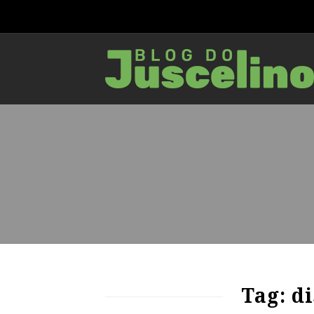
75
1349
0
Tag: di