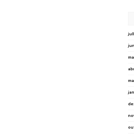
ju
ju
ma
abr
ma
ja
de
no
ou