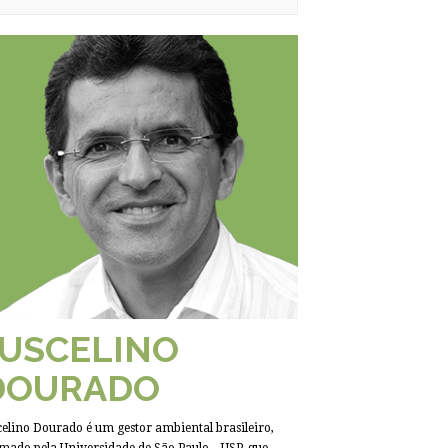
JUSCELINO
DOURADO
celino Dourado é um gestor ambiental brasileiro,