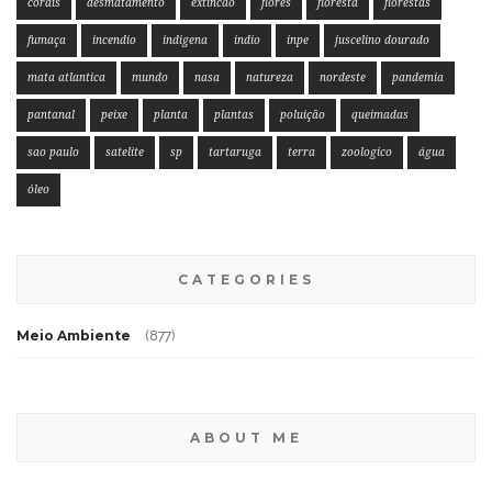
corais
desmatamento
extincao
flores
floresta
florestas
fumaça
incendio
indigena
indio
inpe
juscelino dourado
mata atlantica
mundo
nasa
natureza
nordeste
pandemia
pantanal
peixe
planta
plantas
poluição
queimadas
sao paulo
satelite
sp
tartaruga
terra
zoologico
água
óleo
CATEGORIES
Meio Ambiente
(877)
ABOUT ME