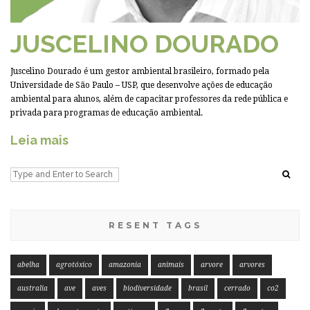
JUSCELINO DOURADO
Juscelino Dourado é um gestor ambiental brasileiro, formado pela
Universidade de São Paulo – USP, que desenvolve ações de educação
ambiental para alunos, além de capacitar professores da rede pública e
privada para programas de educação ambiental.
Leia mais
RESENT TAGS
abelha
agrotóxico
amazonia
animais
arvore
arvores
australia
ave
aves
biodiversidade
brasil
cerrado
co2