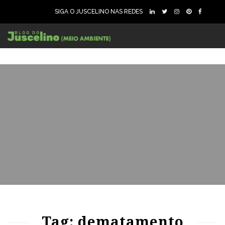
SIGA O JUSCELINO NAS REDES
52
962
0
50
905
0
Tag: dematamento