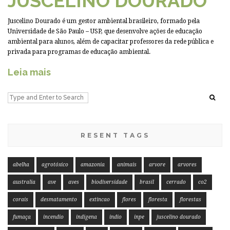
JUSCELINO DOURADO
Juscelino Dourado é um gestor ambiental brasileiro, formado pela
Universidade de São Paulo – USP, que desenvolve ações de educação
ambiental para alunos, além de capacitar professores da rede pública e
privada para programas de educação ambiental.
Leia mais
RESENT TAGS
abelha
agrotóxico
amazonia
animais
arvore
arvores
australia
ave
aves
biodiversidade
brasil
cerrado
co2
corais
desmatamento
extincao
flores
floresta
florestas
fumaça
incendio
indigena
indio
inpe
juscelino dourado