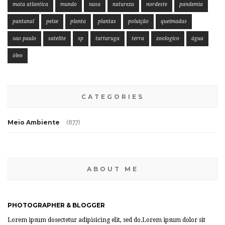
mata atlantica
mundo
nasa
natureza
nordeste
pandemia
pantanal
peixe
planta
plantas
poluição
queimadas
sao paulo
satelite
sp
tartaruga
terra
zoologico
água
óleo
CATEGORIES
Meio Ambiente
(877)
ABOUT ME
PHOTOGRAPHER & BLOGGER
Lorem ipsum dosectetur adipisicing elit, sed do.Lorem ipsum dolor sit