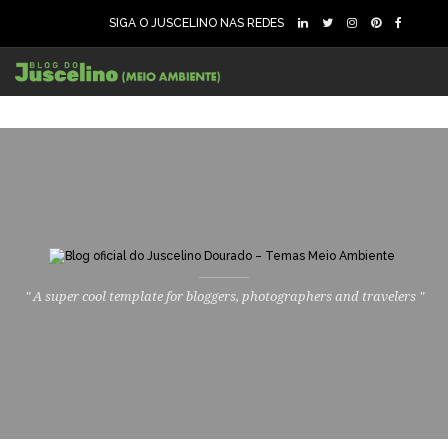
SIGA O JUSCELINO NAS REDES
" A super cool template for bloggers, photographers and travelers "