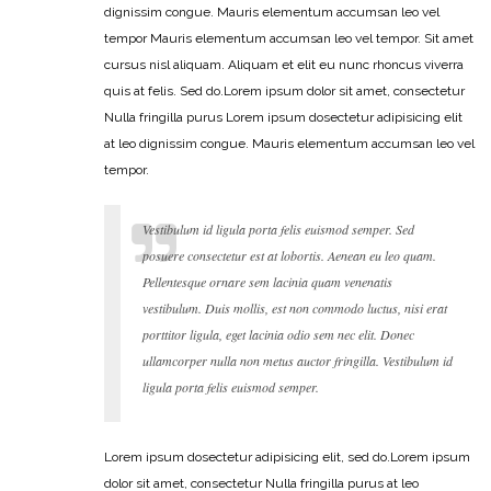
dignissim congue. Mauris elementum accumsan leo vel
tempor Mauris elementum accumsan leo vel tempor. Sit amet
cursus nisl aliquam. Aliquam et elit eu nunc rhoncus viverra
quis at felis. Sed do.Lorem ipsum dolor sit amet, consectetur
Nulla fringilla purus Lorem ipsum dosectetur adipisicing elit
at leo dignissim congue. Mauris elementum accumsan leo vel
tempor.
Vestibulum id ligula porta felis euismod semper. Sed
posuere consectetur est at lobortis. Aenean eu leo quam.
Pellentesque ornare sem lacinia quam venenatis
vestibulum. Duis mollis, est non commodo luctus, nisi erat
porttitor ligula, eget lacinia odio sem nec elit. Donec
ullamcorper nulla non metus auctor fringilla. Vestibulum id
ligula porta felis euismod semper.
Lorem ipsum dosectetur adipisicing elit, sed do.Lorem ipsum
dolor sit amet, consectetur Nulla fringilla purus at leo