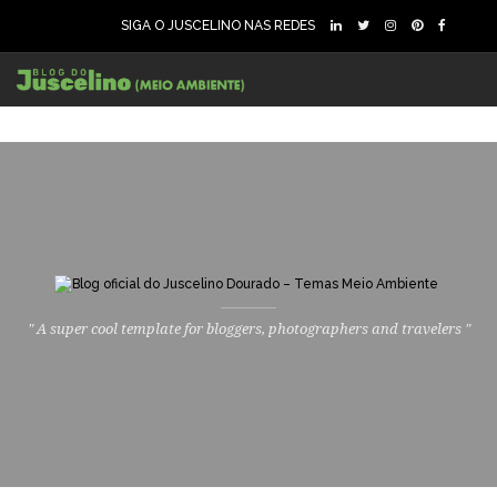
SIGA O JUSCELINO NAS REDES
" A super cool template for bloggers, photographers and travelers "