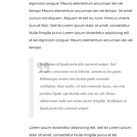
dignissim congue. Mauris elementum accumsan leo vel
tempor Mauris elementum accumsan leo vel tempor. Sit amet
cursus nisl aliquam. Aliquam et elit eu nunc rhoncus viverra
quis at felis. Sed do.Lorem ipsum dolor sit amet, consectetur
Nulla fringilla purus Lorem ipsum dosectetur adipisicing elit
at leo dignissim congue. Mauris elementum accumsan leo vel
tempor.
Vestibulum id ligula porta felis euismod semper. Sed
posuere consectetur est at lobortis. Aenean eu leo quam.
Pellentesque ornare sem lacinia quam venenatis
vestibulum. Duis mollis, est non commodo luctus, nisi erat
porttitor ligula, eget lacinia odio sem nec elit. Donec
ullamcorper nulla non metus auctor fringilla. Vestibulum id
ligula porta felis euismod semper.
Lorem ipsum dosectetur adipisicing elit, sed do.Lorem ipsum
dolor sit amet, consectetur Nulla fringilla purus at leo